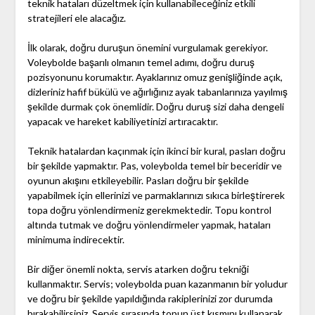
teknik hataları düzeltmek için kullanabileceğiniz etkili
stratejileri ele alacağız.
İlk olarak, doğru duruşun önemini vurgulamak gerekiyor.
Voleybolde başarılı olmanın temel adımı, doğru duruş
pozisyonunu korumaktır. Ayaklarınız omuz genişliğinde açık,
dizleriniz hafif bükülü ve ağırlığınız ayak tabanlarınıza yayılmış
şekilde durmak çok önemlidir. Doğru duruş sizi daha dengeli
yapacak ve hareket kabiliyetinizi artıracaktır.
Teknik hatalardan kaçınmak için ikinci bir kural, pasları doğru
bir şekilde yapmaktır. Pas, voleybolda temel bir beceridir ve
oyunun akışını etkileyebilir. Pasları doğru bir şekilde
yapabilmek için ellerinizi ve parmaklarınızı sıkıca birleştirerek
topa doğru yönlendirmeniz gerekmektedir. Topu kontrol
altında tutmak ve doğru yönlendirmeler yapmak, hataları
minimuma indirecektir.
Bir diğer önemli nokta, servis atarken doğru tekniği
kullanmaktır. Servis; voleybolda puan kazanmanın bir yoludur
ve doğru bir şekilde yapıldığında rakiplerinizi zor durumda
bırakabilirsiniz. Servis sırasında topun üst kısmını kullanarak