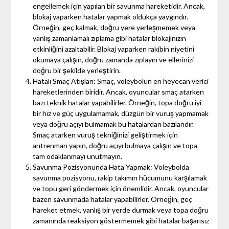
engellemek için yapılan bir savunma hareketidir. Ancak,
blokaj yaparken hatalar yapmak oldukça yaygındır.
Örneğin, geç kalmak, doğru yere yerleşmemek veya
yanlış zamanlamalı zıplama gibi hatalar blokajınızın
etkinliğini azaltabilir. Blokaj yaparken rakibin niyetini
okumaya çalışın, doğru zamanda zıplayın ve ellerinizi
doğru bir şekilde yerleştirin.
Hatalı Smaç Atışları: Smaç, voleybolun en heyecan verici
hareketlerinden biridir. Ancak, oyuncular smaç atarken
bazı teknik hatalar yapabilirler. Örneğin, topa doğru iyi
bir hız ve güç uygulamamak, düzgün bir vuruş yapmamak
veya doğru açıyı bulmamak bu hatalardan bazılarıdır.
Smaç atarken vuruş tekniğinizi geliştirmek için
antrenman yapın, doğru açıyı bulmaya çalışın ve topa
tam odaklanmayı unutmayın.
Savunma Pozisyonunda Hata Yapmak: Voleybolda
savunma pozisyonu, rakip takımın hücumunu karşılamak
ve topu geri göndermek için önemlidir. Ancak, oyuncular
bazen savunmada hatalar yapabilirler. Örneğin, geç
hareket etmek, yanlış bir yerde durmak veya topa doğru
zamanında reaksiyon göstermemek gibi hatalar başarısız