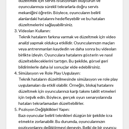
düzeltmek için servis istasyonları oluşturun ve
oyuncularınıza sürekli tekrarlarla doğru servis
mekaniğini öğretin. Böylece, oyuncuların belirli
alanlardaki hatalarını hedefleyebilir ve bu hataları
düzeltmelerini sağlayabilirsiniz.
Videoları Kullanın:
Teknik hataların farkına varmak ve düzeltmek için video
analizi yapmak oldukça etkilidir. Oyuncularınızın maçları
veya antrenmanları kaydedin ve daha sonra bu videoları
birlikte izleyin. Oyunculara hatalarını gösterin ve nasıl
düzeltebileceklerini tartışın. Bu şekilde, görsel geri
bildirimlerle daha iyi sonuçlar elde edebilirsiniz.
Simülasyon ve Role Play Uygulayın:
Teknik hataların düzeltilmesinde simülasyon ve role play
uygulamaları da etkili olabilir. Örneğin, blokaj hatalarını
düzeltmek için oyuncularınızı karşı takımı taklit etmeleri
için teşvik edin. Böylece, gerçek oyun senaryolarında
hataları tekrarlamadan düzeltebilirler.
Pozisyon Değişiklikleri Yapın:
Bazı oyuncular belirli teknikleri düzgün bir şekilde icra
etmekte zorlanabilir. Bu durumda, oyuncularınızın
pozisyonlarını değiştirmeyi deneyin. Belki de bir oyuncu