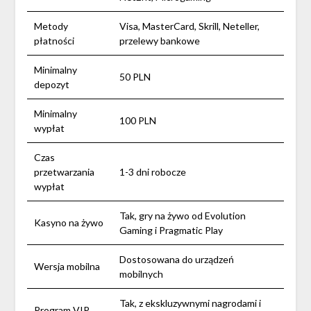
Metody
Visa, MasterCard, Skrill, Neteller,
płatności
przelewy bankowe
Minimalny
50 PLN
depozyt
Minimalny
100 PLN
wypłat
Czas
przetwarzania
1-3 dni robocze
wypłat
Tak, gry na żywo od Evolution
Kasyno na żywo
Gaming i Pragmatic Play
Dostosowana do urządzeń
Wersja mobilna
mobilnych
Tak, z ekskluzywnymi nagrodami i
Program VIP