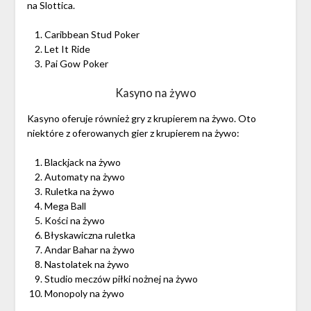
na Slottica.
Caribbean Stud Poker
Let It Ride
Pai Gow Poker
Kasyno na żywo
Kasyno oferuje również gry z krupierem na żywo. Oto
niektóre z oferowanych gier z krupierem na żywo:
Blackjack na żywo
Automaty na żywo
Ruletka na żywo
Mega Ball
Kości na żywo
Błyskawiczna ruletka
Andar Bahar na żywo
Nastolatek na żywo
Studio meczów piłki nożnej na żywo
Monopoly na żywo