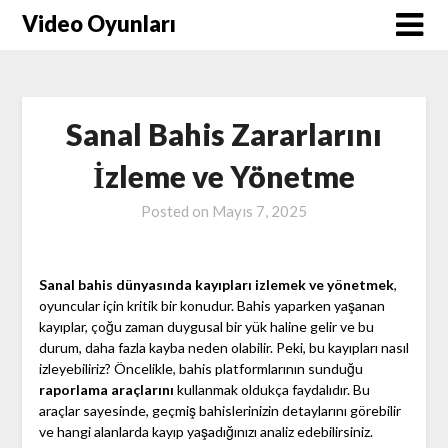
Skip
Video Oyunları
to
content
Sanal Bahis Zararlarını
İzleme ve Yönetme
Posted on
Mayıs 7, 2025
Sanal bahis dünyasında kayıpları izlemek ve yönetmek
,
oyuncular için kritik bir konudur. Bahis yaparken yaşanan
kayıplar, çoğu zaman duygusal bir yük haline gelir ve bu
durum, daha fazla kayba neden olabilir. Peki, bu kayıpları nasıl
izleyebiliriz? Öncelikle, bahis platformlarının sunduğu
raporlama araçlarını
kullanmak oldukça faydalıdır. Bu
araçlar sayesinde, geçmiş bahislerinizin detaylarını görebilir
ve hangi alanlarda kayıp yaşadığınızı analiz edebilirsiniz.