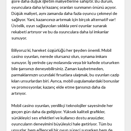
göre daha düşük işletim maliyetlerine sahiptir. Bu durum,
oyunculara daha iyi kazanç oranları sunmanın önünü açıyor.
Düşük maliyet, aynı zamanda daha fazla oyuncu çekmeyi de
sağlıyor. Yani, kazancınızı artırmak için birçok alternatif var!
Üstelik, oyun sağlayıcıları sıklıkla yeni oyunlar sunarak
rekabeti artırıyor ve bu da oyunculara daha iyi imkanlar
sunuyor.
Biliyoruz ki, hareket özgürlüğü her şeyden önemli. Mobil
casino oyunları, nerede olursanız olun, oynama imkanı
sunuyor. İş yerinde çay molasında veya bir kafede otururken
bile şansınızı deneyebilirsiniz. Zaman kaybetmeden,
parmaklarınızın ucundaki fırsatlara ulaşmak, bu oyunları cazip
kılan unsurlardan biri. Ayrıca, mobil uygulamalardaki bonuslar
ve promosyonlar, kazanç elde etme şansınızı daha da
artırıyor.
Mobil casino oyunları, yenilikçi teknolojiler sayesinde her
geçen gün daha da gelişiyor. Yüksek kaliteli grafikler,
sürükleyici ses efektleri ve kullanıcı dostu arayüzler,
oyuncuların deneyimini büyüleyici hale getiriyor. Tüm bu
unsurlar, hem eğlenceli bir oyun süreci sunarken hem de