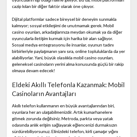
cazip kılan bir diğer faktör olarak öne çıkıyor.
Dijital platformlar sadece bireysel bir deneyim sunmakla
kalmıyor; sosyal etkileşimi de unutmamak gerek. Mobil
casino oyunları, arkadaşlarınıza meydan okumak ya da diğer
oyuncularla iletişim kurmak için harika bir alan sağlıyor.
Sosyal medya entegrasyonu ile insanlar, oyunun tadını
birbirleriyle paylaşmanın yanı sıra, online topluluklarda da yer
alabiliyorlar. Yani, büyük olasılıkla mobil casino oyunları,
geleneksel casinoların yerini alma konusunda güçlü bir rakip
olmaya devam edecek!
Eldeki Akıllı Telefonla Kazanmak: Mobil
Casinoların Avantajları
Akıllı telefon kullanmanın en büyük avantajlarından biri,
oyunlara her an ulaşabilmenizdir. Artık kumarhanelere
gitmek zorunda değilsiniz. Metroda, parkta veya yatak
odasında anlık erişim sağlayarak eğlencenizi durmaksızın
sürdürebiliyorsunuz. Elinizdeki telefon, kirli çamaşır yığını