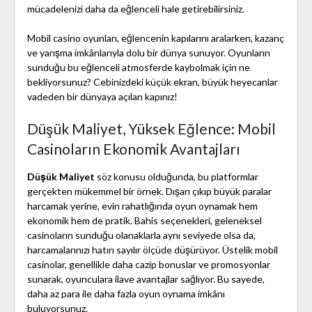
mücadelenizi daha da eğlenceli hale getirebilirsiniz.
Mobil casino oyunları, eğlencenin kapılarını aralarken, kazanç
ve yarışma imkânlarıyla dolu bir dünya sunuyor. Oyunların
sunduğu bu eğlenceli atmosferde kaybolmak için ne
bekliyorsunuz? Cebinizdeki küçük ekran, büyük heyecanlar
vadeden bir dünyaya açılan kapınız!
Düşük Maliyet, Yüksek Eğlence: Mobil
Casinoların Ekonomik Avantajları
Düşük Maliyet
söz konusu olduğunda, bu platformlar
gerçekten mükemmel bir örnek. Dışarı çıkıp büyük paralar
harcamak yerine, evin rahatlığında oyun oynamak hem
ekonomik hem de pratik. Bahis seçenekleri, geleneksel
casinoların sunduğu olanaklarla aynı seviyede olsa da,
harcamalarınızı hatırı sayılır ölçüde düşürüyor. Üstelik mobil
casinolar, genellikle daha cazip bonuslar ve promosyonlar
sunarak, oyunculara ilave avantajlar sağlıyor. Bu sayede,
daha az para ile daha fazla oyun oynama imkânı
buluyorsunuz.