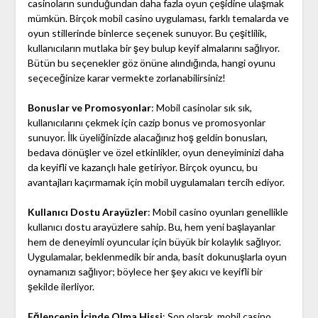
casinoların sunduğundan daha fazla oyun çeşidine ulaşmak
mümkün. Birçok mobil casino uygulaması, farklı temalarda ve
oyun stillerinde binlerce seçenek sunuyor. Bu çeşitlilik,
kullanıcıların mutlaka bir şey bulup keyif almalarını sağlıyor.
Bütün bu seçenekler göz önüne alındığında, hangi oyunu
seçeceğinize karar vermekte zorlanabilirsiniz!
Bonuslar ve Promosyonlar
: Mobil casinolar sık sık,
kullanıcılarını çekmek için cazip bonus ve promosyonlar
sunuyor. İlk üyeliğinizde alacağınız hoş geldin bonusları,
bedava dönüşler ve özel etkinlikler, oyun deneyiminizi daha
da keyifli ve kazançlı hale getiriyor. Birçok oyuncu, bu
avantajları kaçırmamak için mobil uygulamaları tercih ediyor.
Kullanıcı Dostu Arayüzler
: Mobil casino oyunları genellikle
kullanıcı dostu arayüzlere sahip. Bu, hem yeni başlayanlar
hem de deneyimli oyuncular için büyük bir kolaylık sağlıyor.
Uygulamalar, beklenmedik bir anda, basit dokunuşlarla oyun
oynamanızı sağlıyor; böylece her şey akıcı ve keyifli bir
şekilde ilerliyor.
Eğlencenin İçinde Olma Hissi
: Son olarak, mobil casino