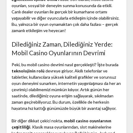
oyunları, sosyal bir deneyim sunma konusunda da etkili.
Canlı dealer oyunları ile gerçek bir kumarhane ortamı
yaşayabilir ve diğer oyuncularla etkileşim içinde olabilirsiniz.
Bu, yalnızca bir oyun oynamaktan çok daha fazlası – gerçek
zamanlı etkileşim ve heyecan!
Dilediğiniz Zaman, Dilediğiniz Yerde:
Mobil Casino Oyunlarının Devrimi
Peki, bu mobil casino devrimi nasıl gerçekleşti? İşte burada
teknolojinin rolü
devreye giriyor. Akıllı telefonlar ve
tabletler, kullanıcılara yüksek kaliteli grafikler ve sorunsuz
oyun deneyimi sunarken, internetin yaygınlaşması da her an
çevrimiçi olabilmemizi mümkün kılıyor. Artık günün her
saatinde, dilediğimiz oyuna erişim sağlayarak, sıkılmadan
zaman geçirebiliyoruz. Bu durum, özellikle de herkesin
hayatına hız kattığı günümüzde büyük bir avantaj sağlıyor.
Bir diğer dikkat çekici nokta,
mobil casino oyunlarının
çeşitliliği
. Klasik masa oyunlarından, slot makinelerine