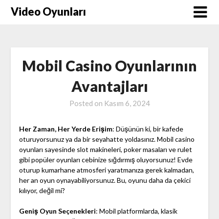
Skip
Video Oyunları
to
content
Mobil Casino Oyunlarının
Avantajları
Posted on
Kasım 6, 2024
Her Zaman, Her Yerde Erişim
: Düşünün ki, bir kafede
oturuyorsunuz ya da bir seyahatte yoldasınız. Mobil casino
oyunları sayesinde slot makineleri, poker masaları ve rulet
gibi popüler oyunları cebinize sığdırmış oluyorsunuz! Evde
oturup kumarhane atmosferi yaratmanıza gerek kalmadan,
her an oyun oynayabiliyorsunuz. Bu, oyunu daha da çekici
kılıyor, değil mi?
Geniş Oyun Seçenekleri
: Mobil platformlarda, klasik