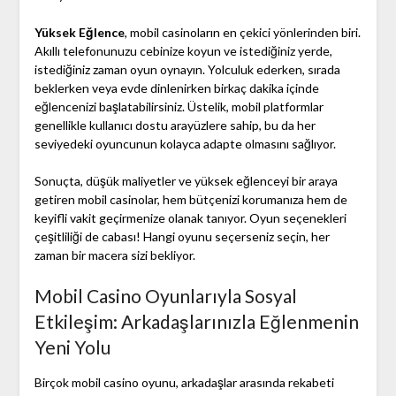
Yüksek Eğlence
, mobil casinoların en çekici yönlerinden biri.
Akıllı telefonunuzu cebinize koyun ve istediğiniz yerde,
istediğiniz zaman oyun oynayın. Yolculuk ederken, sırada
beklerken veya evde dinlenirken birkaç dakika içinde
eğlencenizi başlatabilirsiniz. Üstelik, mobil platformlar
genellikle kullanıcı dostu arayüzlere sahip, bu da her
seviyedeki oyuncunun kolayca adapte olmasını sağlıyor.
Sonuçta, düşük maliyetler ve yüksek eğlenceyi bir araya
getiren mobil casinolar, hem bütçenizi korumanıza hem de
keyifli vakit geçirmenize olanak tanıyor. Oyun seçenekleri
çeşitliliği de cabası! Hangi oyunu seçerseniz seçin, her
zaman bir macera sizi bekliyor.
Mobil Casino Oyunlarıyla Sosyal
Etkileşim: Arkadaşlarınızla Eğlenmenin
Yeni Yolu
Birçok mobil casino oyunu, arkadaşlar arasında rekabeti