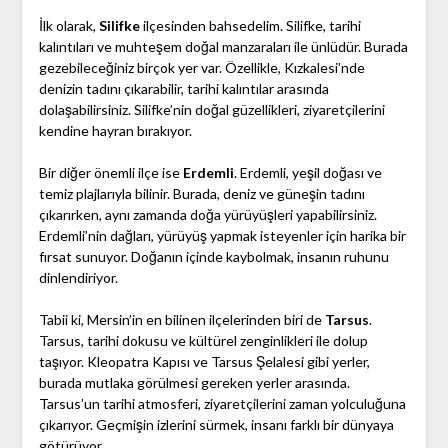
İlk olarak,
Silifke
ilçesinden bahsedelim. Silifke, tarihi
kalıntıları ve muhteşem doğal manzaraları ile ünlüdür. Burada
gezebileceğiniz birçok yer var. Özellikle, Kızkalesi’nde
denizin tadını çıkarabilir, tarihi kalıntılar arasında
dolaşabilirsiniz. Silifke’nin doğal güzellikleri, ziyaretçilerini
kendine hayran bırakıyor.
Bir diğer önemli ilçe ise
Erdemli
. Erdemli, yeşil doğası ve
temiz plajlarıyla bilinir. Burada, deniz ve güneşin tadını
çıkarırken, aynı zamanda doğa yürüyüşleri yapabilirsiniz.
Erdemli’nin dağları, yürüyüş yapmak isteyenler için harika bir
fırsat sunuyor. Doğanın içinde kaybolmak, insanın ruhunu
dinlendiriyor.
Tabii ki, Mersin’in en bilinen ilçelerinden biri de
Tarsus
.
Tarsus, tarihi dokusu ve kültürel zenginlikleri ile dolup
taşıyor. Kleopatra Kapısı ve Tarsus Şelalesi gibi yerler,
burada mutlaka görülmesi gereken yerler arasında.
Tarsus’un tarihi atmosferi, ziyaretçilerini zaman yolculuğuna
çıkarıyor. Geçmişin izlerini sürmek, insanı farklı bir dünyaya
götürüyor.