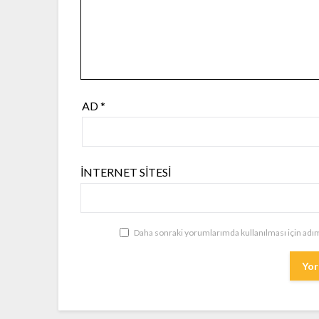
AD
*
İNTERNET SITESI
Daha sonraki yorumlarımda kullanılması için adım