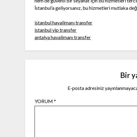
hem de güvenli bir seyahat için bu hizmetleri terci
İstanbul’a geliyorsanız, bu hizmetleri mutlaka değ
istanbul havalimanı transfer
istanbul vip transfer
antalya havalimanı transfer
Bir y
E-posta adresiniz yayınlanmayac
YORUM
*