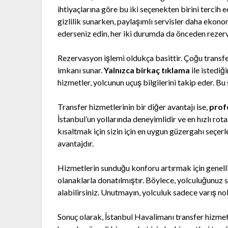
ihtiyaçlarına göre bu iki seçenekten birini tercih e
gizlilik sunarken, paylaşımlı servisler daha ekonom
ederseniz edin, her iki durumda da önceden reze
Rezervasyon işlemi oldukça basittir. Çoğu transfe
imkanı sunar.
Yalnızca birkaç tıklama
ile istediği
hizmetler, yolcunun uçuş bilgilerini takip eder. B
Transfer hizmetlerinin bir diğer avantajı ise,
prof
İstanbul’un yollarında deneyimlidir ve en hızlı rot
kısaltmak için sizin için en uygun güzergahı seçerl
avantajdır.
Hizmetlerin sunduğu konforu artırmak için genelli
olanaklarla donatılmıştır. Böylece, yolculuğunuz s
alabilirsiniz. Unutmayın, yolculuk sadece varış no
Sonuç olarak, İstanbul Havalimanı transfer hizmet