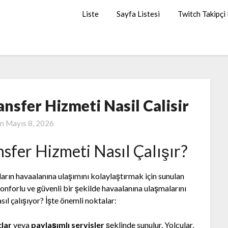
Liste
Sayfa Listesi
Twitch Takipçi
nsfer Hizmeti Nasil Calisir
on
Mayıs 8, 2026
sfer Hizmeti Nasıl Çalışır?
uların havaalanına ulaşımını kolaylaştırmak için sunulan
 konforlu ve güvenli bir şekilde havaalanına ulaşmalarını
sıl çalışıyor? İşte önemli noktalar:
çlar
veya
paylaşımlı servisler
şeklinde sunulur. Yolcular,