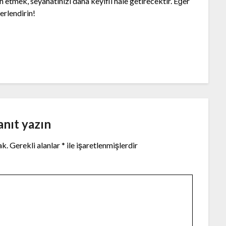
h etmek, seyahatinizi daha keyifli hale getirecektir. Eğer
erlendirin!
anıt yazın
ak.
Gerekli alanlar
*
ile işaretlenmişlerdir