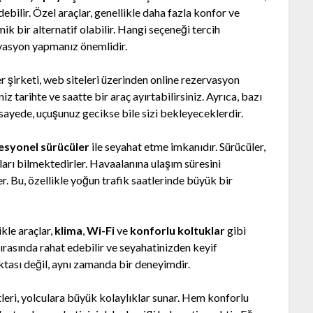
debilir. Özel araçlar, genellikle daha fazla konfor ve
ik bir alternatif olabilir. Hangi seçeneği tercih
rvasyon yapmanız önemlidir.
r şirketi, web siteleri üzerinden online rezervasyon
niz tarihte ve saatte bir araç ayırtabilirsiniz. Ayrıca, bazı
u sayede, uçuşunuz gecikse bile sizi bekleyeceklerdir.
esyonel sürücüler
ile seyahat etme imkanıdır. Sürücüler,
aları bilmektedirler. Havaalanına ulaşım süresini
er. Bu, özellikle yoğun trafik saatlerinde büyük bir
kle araçlar,
klima
,
Wi-Fi
ve
konforlu koltuklar
gibi
ırasında rahat edebilir ve seyahatinizden keyif
ktası değil, aynı zamanda bir deneyimdir.
leri, yolculara büyük kolaylıklar sunar. Hem konforlu