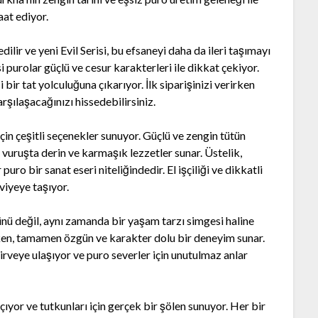
aat ediyor.
lir ve yeni Evil Serisi, bu efsaneyi daha da ileri taşımayı
si purolar güçlü ve cesur karakterleri ile dikkat çekiyor.
 bir tat yolculuğuna çıkarıyor. İlk siparişinizi verirken
rşılaşacağınızı hissedebilirsiniz.
çin çeşitli seçenekler sunuyor. Güçlü ve zengin tütün
 vuruşta derin ve karmaşık lezzetler sunar. Üstelik,
uro bir sanat eseri niteliğindedir. El işçiliği ve dikkatli
eviyeye taşıyor.
ürünü değil, aynı zamanda bir yaşam tarzı simgesi haline
ırken, tamamen özgün ve karakter dolu bir deneyim sunar.
 zirveye ulaşıyor ve puro severler için unutulmaz anlar
açıyor ve tutkunları için gerçek bir şölen sunuyor. Her bir