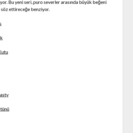
iyor. Bu yeni seri, puro severler arasında büyük beğeni
 söz ettireceğe benziyor.
s
ck
Kutu
asty
ütünü