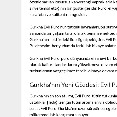
özenle sarılan kusursuz kahverengi yapraklarla ka
zirve temsil ettiğinin bir göstergesidir. Puro, el ya
zarafetin ve kalitenin simgesidir.
Gurkha Evil Puro'nun tutkulu hayranları, bu puro
zamanda bir yaşam tarzı olarak benimsemektedirle
Gurkha'nın sektördeki liderliğini pekiştirir. Evil 
Bu deneyim, her yudumda farklı bir hikaye anlatır 
Gurkha Evil Puro, puro dünyasında efsanevi bir k
olarak kalite standartlarını yükseltmeye devam etm
tutkunlarının vazgeçilmez tercihi olmaya devam e
Gurkha’nın Yeni Gözdesi: Evil 
Gurkha'nın en son atılımı, Evil Puro, tütün tutkunl
ustalıkla işlediği zengin tütün aromalarıyla dolud
sunar. Evil Puro, Gurkha'nın uzun süredir süregelen
mükemmel bir karışımını sunuyor.