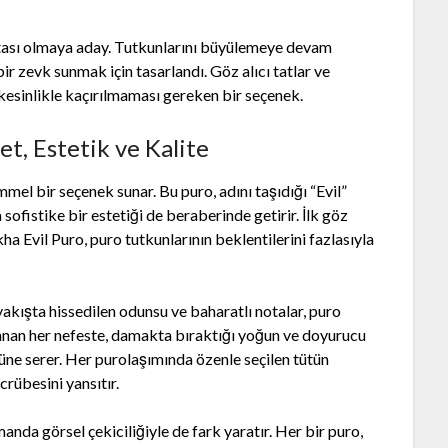
tası olmaya aday. Tutkunlarını büyülemeye devam
r zevk sunmak için tasarlandı. Göz alıcı tatlar ve
 kesinlikle kaçırılmaması gereken bir seçenek.
t, Estetik ve Kalite
mel bir seçenek sunar. Bu puro, adını taşıdığı “Evil”
sofistike bir estetiği de beraberinde getirir. İlk göz
Evil Puro, puro tutkunlarının beklentilerini fazlasıyla
yakışta hissedilen odunsu ve baharatlı notalar, puro
lanan her nefeste, damakta bıraktığı yoğun ve doyurucu
önüne serer. Her purolaşımında özenle seçilen tütün
crübesini yansıtır.
anda görsel çekiciliğiyle de fark yaratır. Her bir puro,