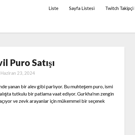
Liste
Sayfa Listesi
Twitch Takipçi
il Puro Satışı
n
Haziran 23, 2024
inde yanan bir alev gibi parlıyor. Bu muhteşem puro, ismi
alışta tutkulu bir patlama vaat ediyor. Gurkha'nın zengin
 açıyor ve zevk arayanlar için mükemmel bir seçenek