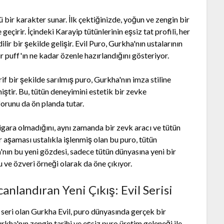
ü bir karakter sunar. İlk çektiğinizde, yoğun ve zengin bir
geçirir. İçindeki Karayip tütünlerinin eşsiz tat profili, her
ir bir şekilde gelişir. Evil Puro, Gurkha'nın ustalarının
bir puff'ın ne kadar özenle hazırlandığını gösteriyor.
if bir şekilde sarılmış puro, Gurkha'nın imza stiline
ştir. Bu, tütün deneyimini estetik bir zevke
nforunu da ön planda tutar.
igara olmadığını, aynı zamanda bir zevk aracı ve tütün
r aşaması ustalıkla işlenmiş olan bu puro, tütün
ha'nın bu yeni gözdesi, sadece tütün dünyasına yeni bir
 ve özveri örneği olarak da öne çıkıyor.
nlandıran Yeni Çıkış: Evil Serisi
seri olan Gurkha Evil, puro dünyasında gerçek bir
rkha'nın zengin tarihi ve eşsiz puro üretim geleneği ile