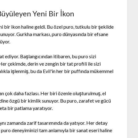
Büyüleyen Yeni Bir İkon
i bir ikon haline geldi. Bu özel puro, tutkulu bir şekilde
i sunuyor. Gurkha markası, puro dünyasında bir efsane
üyor.
t ediyor. Başlangıcından itibaren, bu puro sizi
 çekimde, derin ve zengin bir tat profili ile sizi
talıkla işlenmiş, bu da Evil'in her bir puffında mükemmel
an çok daha fazlası. Her biri özenle oluşturulmuş, el
dine özgü bir kimlik sunuyor. Bu puro, zarafet ve gücü
eta bir patlama yaratıyor.
, aynı zamanda zarif tasarımında da yatıyor. Her detay
a puro deneyiminizi tam anlamıyla bir sanat eseri haline