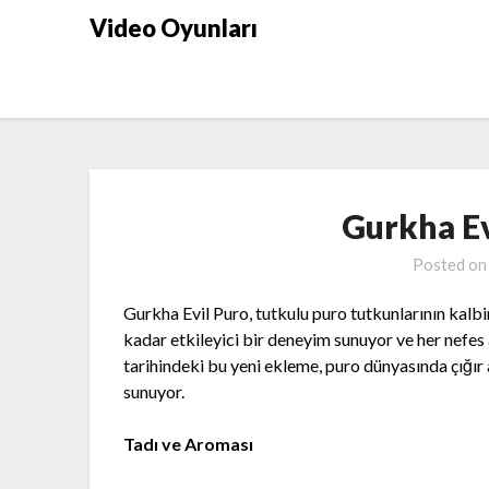
Skip
Video Oyunları
to
content
Gurkha Ev
Posted o
Gurkha Evil Puro, tutkulu puro tutkunlarının kalb
kadar etkileyici bir deneyim sunuyor ve her nefes 
tarihindeki bu yeni ekleme, puro dünyasında çığır
sunuyor.
Tadı ve Aroması