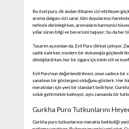
Bu özel puro, ilk andan itibaren sizi etkileyen güçl
aroma dalgası sizi sarar, tüm duyularınızı harekete 
nefeste derinleşirken, aromaların harmonisi hissedil
yıllar süren bilgi ve becerisini taşıyor; bu da her 
Tasarım açısından da, Evil Puro dikkat çekiyor. Zar
sadık kalırken, modern bir dokunuşla güçlendirilmi
dönüştürürken, her bir sigara içicisinin stil ve ko
Evil Puro'nun değerlendirilmesi, onun sadece bir s
sanatının bir göstergesi olduğunu gösterir. Her bi
meraklıları için yeni bir standart belirliyor. Gurk
soluk getirmekle kalmıyor, aynı zamanda bir tutku
Gurkha Puro Tutkunlarını Heyeca
Gurkha puro tutkunlarının merakla beklediği yeni 
patlama yaratıyor. Bu heyecan verici yeni çıkış, Gu