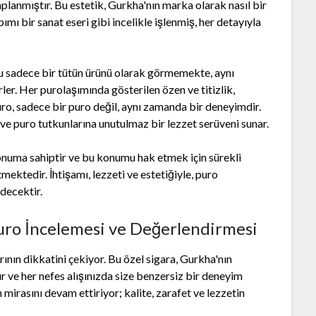
planmıştır. Bu estetik, Gurkha'nın marka olarak nasıl bir
pımı bir sanat eseri gibi incelikle işlenmiş, her detayıyla
yu sadece bir tütün ürünü olarak görmemekte, aynı
r. Her purolaşımında gösterilen özen ve titizlik,
Puro, sadece bir puro değil, aynı zamanda bir deneyimdir.
ve puro tutkunlarına unutulmaz bir lezzet serüveni sunar.
onuma sahiptir ve bu konumu hak etmek için sürekli
ektedir. İhtişamı, lezzeti ve estetiğiyle, puro
decektir.
Puro İncelemesi ve Değerlendirmesi
arının dikkatini çekiyor. Bu özel sigara, Gurkha'nın
ur ve her nefes alışınızda size benzersiz bir deneyim
 mirasını devam ettiriyor; kalite, zarafet ve lezzetin