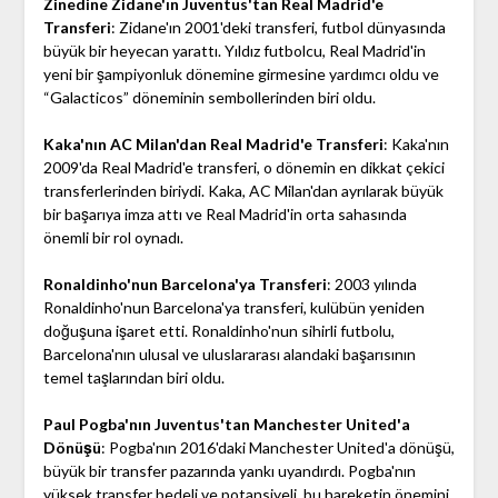
Zinedine Zidane'ın Juventus'tan Real Madrid'e
Transferi
: Zidane'ın 2001'deki transferi, futbol dünyasında
büyük bir heyecan yarattı. Yıldız futbolcu, Real Madrid'in
yeni bir şampiyonluk dönemine girmesine yardımcı oldu ve
“Galacticos” döneminin sembollerinden biri oldu.
Kaka'nın AC Milan'dan Real Madrid'e Transferi
: Kaka'nın
2009'da Real Madrid'e transferi, o dönemin en dikkat çekici
transferlerinden biriydi. Kaka, AC Milan'dan ayrılarak büyük
bir başarıya imza attı ve Real Madrid'in orta sahasında
önemli bir rol oynadı.
Ronaldinho'nun Barcelona'ya Transferi
: 2003 yılında
Ronaldinho'nun Barcelona'ya transferi, kulübün yeniden
doğuşuna işaret etti. Ronaldinho'nun sihirli futbolu,
Barcelona'nın ulusal ve uluslararası alandaki başarısının
temel taşlarından biri oldu.
Paul Pogba'nın Juventus'tan Manchester United'a
Dönüşü
: Pogba'nın 2016'daki Manchester United'a dönüşü,
büyük bir transfer pazarında yankı uyandırdı. Pogba'nın
yüksek transfer bedeli ve potansiyeli, bu hareketin önemini