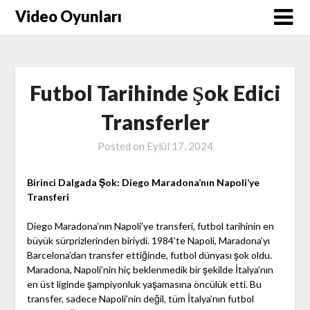
Skip
Video Oyunları
to
content
Futbol Tarihinde Şok Edici
Transferler
Posted on
Eylül 17, 2024
Birinci Dalgada Şok: Diego Maradona’nın Napoli’ye
Transferi
Diego Maradona’nın Napoli’ye transferi, futbol tarihinin en
büyük sürprizlerinden biriydi. 1984’te Napoli, Maradona’yı
Barcelona’dan transfer ettiğinde, futbol dünyası şok oldu.
Maradona, Napoli’nin hiç beklenmedik bir şekilde İtalya'nın
en üst liginde şampiyonluk yaşamasına öncülük etti. Bu
transfer, sadece Napoli’nin değil, tüm İtalya’nın futbol