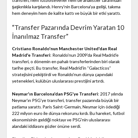
transferi, hem futbolseverler hem de analistler tarafından
şaşkınlıkla karşılandı. Henry'nin Barcelona'ya gelişi, takıma
hem deneyim hem de kalite kattı ve büyük bir etki yarattı.
“Transfer Pazarında Devrim Yaratan 10
İnanılmaz Transfer”
Cristiano Ronaldo'nun Manchester United'dan Real
Madrid'e Transferi
: Ronaldo'nun 2009'da Real Madrid'e
transferi, o dönemin en pahalı transferlerinden biri olarak
tarihe geçti. Bu transfer, Real Madrid'in “Galacticos”
stratejisini pekiştirdi ve Ronaldo'nun dünya çapındaki
yetenekleri, kulübün uluslararası prestijini artırdı.
Neymar'ın Barcelona'dan PSG'ye Transferi
: 2017 yılında
Neymar'ın PSG'ye transferi, transfer pazarında büyük bir
patlama yarattı. Paris Saint-Germain, Neymar için ödediği
222 milyon euro ile dünya rekorunu kırdı. Bu hareket, futbol
ekonomisinin geldiği noktayı ve PSG'nin uluslararası
alandaki iddiasını gözler önüne serdi.