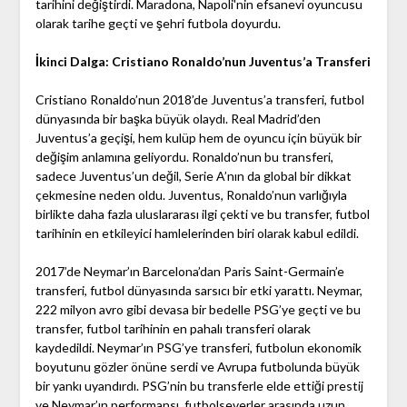
tarihini değiştirdi. Maradona, Napoli'nin efsanevi oyuncusu
olarak tarihe geçti ve şehri futbola doyurdu.
İkinci Dalga: Cristiano Ronaldo’nun Juventus’a Transferi
Cristiano Ronaldo’nun 2018’de Juventus’a transferi, futbol
dünyasında bir başka büyük olaydı. Real Madrid’den
Juventus’a geçişi, hem kulüp hem de oyuncu için büyük bir
değişim anlamına geliyordu. Ronaldo’nun bu transferi,
sadece Juventus’un değil, Serie A’nın da global bir dikkat
çekmesine neden oldu. Juventus, Ronaldo’nun varlığıyla
birlikte daha fazla uluslararası ilgi çekti ve bu transfer, futbol
tarihinin en etkileyici hamlelerinden biri olarak kabul edildi.
2017’de Neymar’ın Barcelona’dan Paris Saint-Germain’e
transferi, futbol dünyasında sarsıcı bir etki yarattı. Neymar,
222 milyon avro gibi devasa bir bedelle PSG’ye geçti ve bu
transfer, futbol tarihinin en pahalı transferi olarak
kaydedildi. Neymar’ın PSG’ye transferi, futbolun ekonomik
boyutunu gözler önüne serdi ve Avrupa futbolunda büyük
bir yankı uyandırdı. PSG’nin bu transferle elde ettiği prestij
ve Neymar’ın performansı, futbolseverler arasında uzun