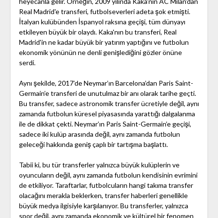
heyecanla gelir. Örneğin, 2009 yılında Kaka'nın AC Milan'dan
Real Madrid'e transferi, futbolseverleri adeta şok etmişti.
İtalyan kulübünden İspanyol raksına geçişi, tüm dünyayı
etkileyen büyük bir olaydı. Kaka'nın bu transferi, Real
Madrid'in ne kadar büyük bir yatırım yaptığını ve futbolun
ekonomik yönünün ne denli genişlediğini gözler önüne
serdi.
Aynı şekilde, 2017’de Neymar’ın Barcelona’dan Paris Saint-
Germain’e transferi de unutulmaz bir anı olarak tarihe geçti.
Bu transfer, sadece astronomik transfer ücretiyle değil, aynı
zamanda futbolun küresel piyasasında yarattığı dalgalanma
ile de dikkat çekti. Neymar’ın Paris Saint-Germain’e geçişi,
sadece iki kulüp arasında değil, aynı zamanda futbolun
geleceği hakkında geniş çaplı bir tartışma başlattı.
Tabii ki, bu tür transferler yalnızca büyük kulüplerin ve
oyuncuların değil, aynı zamanda futbolun kendisinin evrimini
de etkiliyor. Taraftarlar, futbolcuların hangi takıma transfer
olacağını merakla beklerken, transfer haberleri genellikle
büyük medya ilgisiyle karşılanıyor. Bu transferler, yalnızca
spor değil, aynı zamanda ekonomik ve kültürel bir fenomen