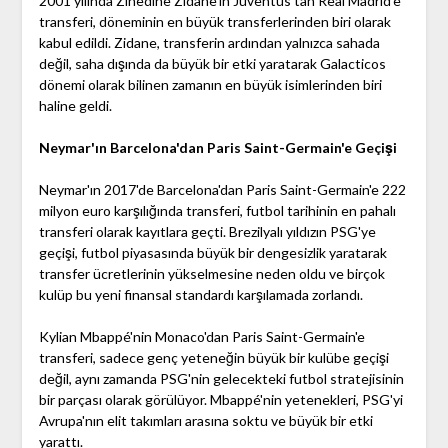
2001 yılında Zinedine Zidane'ın Juventus'tan Real Madrid'e
transferi, döneminin en büyük transferlerinden biri olarak
kabul edildi. Zidane, transferin ardından yalnızca sahada
değil, saha dışında da büyük bir etki yaratarak Galacticos
dönemi olarak bilinen zamanın en büyük isimlerinden biri
haline geldi.
Neymar'ın Barcelona'dan Paris Saint-Germain'e Geçişi
Neymar'ın 2017'de Barcelona'dan Paris Saint-Germain'e 222
milyon euro karşılığında transferi, futbol tarihinin en pahalı
transferi olarak kayıtlara geçti. Brezilyalı yıldızın PSG'ye
geçişi, futbol piyasasında büyük bir dengesizlik yaratarak
transfer ücretlerinin yükselmesine neden oldu ve birçok
kulüp bu yeni finansal standardı karşılamada zorlandı.
Kylian Mbappé'nin Monaco'dan Paris Saint-Germain'e
transferi, sadece genç yeteneğin büyük bir kulübe geçişi
değil, aynı zamanda PSG'nin gelecekteki futbol stratejisinin
bir parçası olarak görülüyor. Mbappé'nin yetenekleri, PSG'yi
Avrupa'nın elit takımları arasına soktu ve büyük bir etki
yarattı.