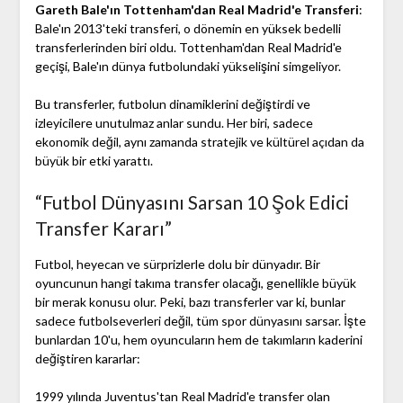
Gareth Bale'ın Tottenham'dan Real Madrid'e Transferi
:
Bale'ın 2013'teki transferi, o dönemin en yüksek bedelli
transferlerinden biri oldu. Tottenham'dan Real Madrid'e
geçişi, Bale'ın dünya futbolundaki yükselişini simgeliyor.
Bu transferler, futbolun dinamiklerini değiştirdi ve
izleyicilere unutulmaz anlar sundu. Her biri, sadece
ekonomik değil, aynı zamanda stratejik ve kültürel açıdan da
büyük bir etki yarattı.
“Futbol Dünyasını Sarsan 10 Şok Edici
Transfer Kararı”
Futbol, heyecan ve sürprizlerle dolu bir dünyadır. Bir
oyuncunun hangi takıma transfer olacağı, genellikle büyük
bir merak konusu olur. Peki, bazı transferler var ki, bunlar
sadece futbolseverleri değil, tüm spor dünyasını sarsar. İşte
bunlardan 10'u, hem oyuncuların hem de takımların kaderini
değiştiren kararlar:
1999 yılında Juventus'tan Real Madrid'e transfer olan