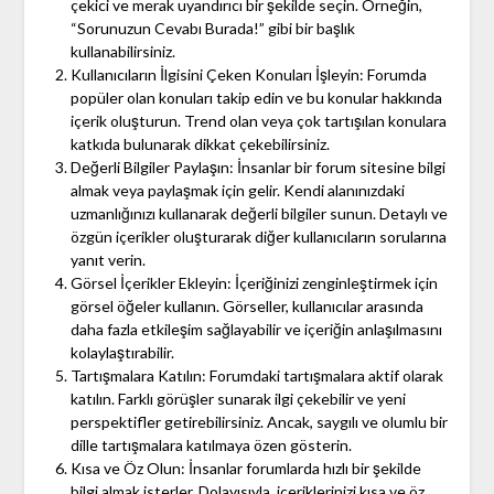
çekici ve merak uyandırıcı bir şekilde seçin. Örneğin,
“Sorunuzun Cevabı Burada!” gibi bir başlık
kullanabilirsiniz.
Kullanıcıların İlgisini Çeken Konuları İşleyin: Forumda
popüler olan konuları takip edin ve bu konular hakkında
içerik oluşturun. Trend olan veya çok tartışılan konulara
katkıda bulunarak dikkat çekebilirsiniz.
Değerli Bilgiler Paylaşın: İnsanlar bir forum sitesine bilgi
almak veya paylaşmak için gelir. Kendi alanınızdaki
uzmanlığınızı kullanarak değerli bilgiler sunun. Detaylı ve
özgün içerikler oluşturarak diğer kullanıcıların sorularına
yanıt verin.
Görsel İçerikler Ekleyin: İçeriğinizi zenginleştirmek için
görsel öğeler kullanın. Görseller, kullanıcılar arasında
daha fazla etkileşim sağlayabilir ve içeriğin anlaşılmasını
kolaylaştırabilir.
Tartışmalara Katılın: Forumdaki tartışmalara aktif olarak
katılın. Farklı görüşler sunarak ilgi çekebilir ve yeni
perspektifler getirebilirsiniz. Ancak, saygılı ve olumlu bir
dille tartışmalara katılmaya özen gösterin.
Kısa ve Öz Olun: İnsanlar forumlarda hızlı bir şekilde
bilgi almak isterler. Dolayısıyla, içeriklerinizi kısa ve öz