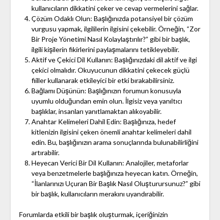
kullanıcıların dikkatini çeker ve cevap vermelerini sağlar.
Çözüm Odaklı Olun: Başlığınızda potansiyel bir çözüm
vurgusu yapmak, ilgililerin ilgisini çekebilir. Örneğin, “Zor
Bir Proje Yönetimi Nasıl Kolaylaştırılır?” gibi bir başlık,
ilgili kişilerin fikirlerini paylaşmalarını tetikleyebilir.
Aktif ve Çekici Dil Kullanın: Başlığınızdaki dil aktif ve ilgi
çekici olmalıdır. Okuyucunun dikkatini çekecek güçlü
fiiller kullanarak etkileyici bir etki bırakabilirsiniz.
Bağlamı Düşünün: Başlığınızın forumun konusuyla
uyumlu olduğundan emin olun. İlgisiz veya yanıltıcı
başlıklar, insanları yanıtlamaktan alıkoyabilir.
Anahtar Kelimeleri Dahil Edin: Başlığınıza, hedef
kitlenizin ilgisini çeken önemli anahtar kelimeleri dahil
edin. Bu, başlığınızın arama sonuçlarında bulunabilirliğini
artırabilir.
Heyecan Verici Bir Dil Kullanın: Analojiler, metaforlar
veya benzetmelerle başlığınıza heyecan katın. Örneğin,
“İlanlarınızı Uçuran Bir Başlık Nasıl Oluşturursunuz?” gibi
bir başlık, kullanıcıların merakını uyandırabilir.
Forumlarda etkili bir başlık oluşturmak, içeriğinizin