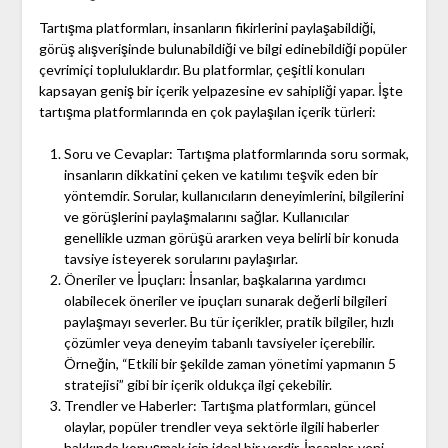
Tartışma platformları, insanların fikirlerini paylaşabildiği,
görüş alışverişinde bulunabildiği ve bilgi edinebildiği popüler
çevrimiçi topluluklardır. Bu platformlar, çeşitli konuları
kapsayan geniş bir içerik yelpazesine ev sahipliği yapar. İşte
tartışma platformlarında en çok paylaşılan içerik türleri:
Soru ve Cevaplar: Tartışma platformlarında soru sormak,
insanların dikkatini çeken ve katılımı teşvik eden bir
yöntemdir. Sorular, kullanıcıların deneyimlerini, bilgilerini
ve görüşlerini paylaşmalarını sağlar. Kullanıcılar
genellikle uzman görüşü ararken veya belirli bir konuda
tavsiye isteyerek sorularını paylaşırlar.
Öneriler ve İpuçları: İnsanlar, başkalarına yardımcı
olabilecek öneriler ve ipuçları sunarak değerli bilgileri
paylaşmayı severler. Bu tür içerikler, pratik bilgiler, hızlı
çözümler veya deneyim tabanlı tavsiyeler içerebilir.
Örneğin, “Etkili bir şekilde zaman yönetimi yapmanın 5
stratejisi” gibi bir içerik oldukça ilgi çekebilir.
Trendler ve Haberler: Tartışma platformları, güncel
olaylar, popüler trendler veya sektörle ilgili haberler
hakkında konuşmak için ideal bir yerdir. İnsanlar, yeni