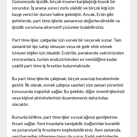
Günümüzde işsizlik, birçok insanın karşılaştığı büyük bir
sorundur. İş arama süreci zorlu olabilir ve birçok kişi için
kaygı verici bir durum haline gelmiştir. Ancak, Erzin gibi
şehirlerde, part time işlerle zamanınızı değerlendirebilir ve
işsizlik sorununa alternatif çözümler bulabilirsiniz.
Part time işler, çalışanlar için esnek bir seçenek sunar. Tam
zamanlı bir işe sahip olmayan veya ek gelir elde etmek
isteyen kişiler için idealdir. Erzin'de, perakende sektöründen
restoranlara, turizm endüstrisinden ev temizliğine kadar
çeşitli part time iş fırsatları bulunmaktadır.
Bu part time işlerde çalışmak, birçok avantajı beraberinde
getirir. İlk olarak, esnek çalışma saatleri size zaman yönetimi
konusunda özgürlük sağlar. Bu şekilde, diğer önemli işlerinizi
veya kişisel aktivitelerinizi düzenlemeniz daha kolay
olacaktır.
Bununla birlikte, part time işler sosyal ağınızı genişletme
fırsatı sağlar. Yeni insanlarla tanışabilir, bağlantılar kurabilir
ve potansiyel iş fırsatlarını keşfedebilirsiniz. Aynı zamanda,
yeni beceriler öğrenme şansı da sunar. Farklı sektörlerde