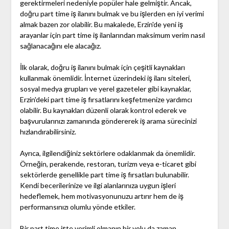
gerektirmeleri nedeniyle popüler hale gelmiştir. Ancak,
doğru part time iş ilanını bulmak ve bu işlerden en iyi verimi
almak bazen zor olabilir. Bu makalede, Erzin'de yeni iş
arayanlar için part time iş ilanlarından maksimum verim nasıl
sağlanacağını ele alacağız.
İlk olarak, doğru iş ilanını bulmak için çeşitli kaynakları
kullanmak önemlidir. İnternet üzerindeki iş ilanı siteleri,
sosyal medya grupları ve yerel gazeteler gibi kaynaklar,
Erzin'deki part time iş fırsatlarını keşfetmenize yardımcı
olabilir. Bu kaynakları düzenli olarak kontrol ederek ve
başvurularınızı zamanında göndererek iş arama sürecinizi
hızlandırabilirsiniz.
Ayrıca, ilgilendiğiniz sektörlere odaklanmak da önemlidir.
Örneğin, perakende, restoran, turizm veya e-ticaret gibi
sektörlerde genellikle part time iş fırsatları bulunabilir.
Kendi becerilerinize ve ilgi alanlarınıza uygun işleri
hedeflemek, hem motivasyonunuzu artırır hem de iş
performansınızı olumlu yönde etkiler.
Bir part time işte verimli olmanın bir yolu da zaman