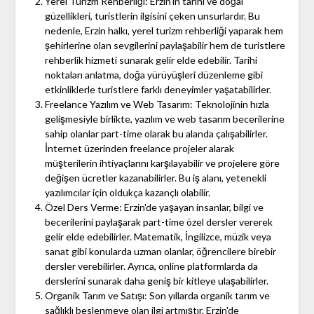
Yerel Turizm Rehberliği: Erzin'in tarihi ve doğal
güzellikleri, turistlerin ilgisini çeken unsurlardır. Bu
nedenle, Erzin halkı, yerel turizm rehberliği yaparak hem
şehirlerine olan sevgilerini paylaşabilir hem de turistlere
rehberlik hizmeti sunarak gelir elde edebilir. Tarihi
noktaları anlatma, doğa yürüyüşleri düzenleme gibi
etkinliklerle turistlere farklı deneyimler yaşatabilirler.
Freelance Yazılım ve Web Tasarım: Teknolojinin hızla
gelişmesiyle birlikte, yazılım ve web tasarım becerilerine
sahip olanlar part-time olarak bu alanda çalışabilirler.
İnternet üzerinden freelance projeler alarak
müşterilerin ihtiyaçlarını karşılayabilir ve projelere göre
değişen ücretler kazanabilirler. Bu iş alanı, yetenekli
yazılımcılar için oldukça kazançlı olabilir.
Özel Ders Verme: Erzin'de yaşayan insanlar, bilgi ve
becerilerini paylaşarak part-time özel dersler vererek
gelir elde edebilirler. Matematik, İngilizce, müzik veya
sanat gibi konularda uzman olanlar, öğrencilere birebir
dersler verebilirler. Ayrıca, online platformlarda da
derslerini sunarak daha geniş bir kitleye ulaşabilirler.
Organik Tarım ve Satışı: Son yıllarda organik tarım ve
sağlıklı beslenmeye olan ilgi artmıştır. Erzin'de