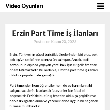
Skip
Video Oyunları
to
content
Erzin Part Time İş İlanları
Posted on
Kasım 20, 2023
Erzin, Türkiye'nin güzel turistik bölgelerinden biri olup, pek
çok kişiye tatilcilerin akınıyla ün salmıştır. Ancak, tatil
sezonunun dışında yaşayan yerel halk için ek gelir fırsatları
önem taşımaktadır. Bu nedenle, Erzin'de part time iş ilanları
oldukça popüler hale gelmiştir.
Part time işler, hem öğrenciler hem de ev hanımları gibi
çalışma saatlerini kısıtlamak isteyenler için ideal bir
seçenektir. Erzin'de bu tür iş fırsatları oldukça çeşitlidir ve
herkesin ilgi alanlarına ve yeteneklerine uygun bir seçenek
bulması mümkündür.