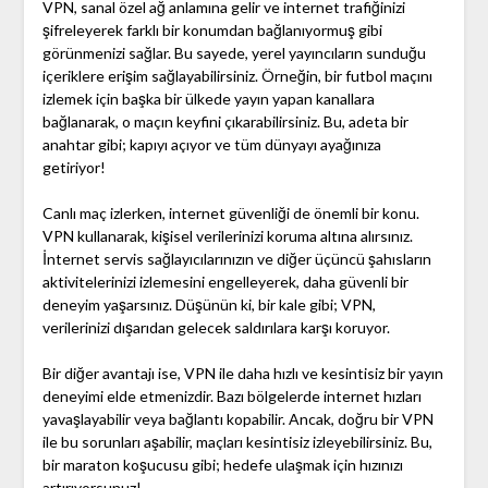
VPN, sanal özel ağ anlamına gelir ve internet trafiğinizi
şifreleyerek farklı bir konumdan bağlanıyormuş gibi
görünmenizi sağlar. Bu sayede, yerel yayıncıların sunduğu
içeriklere erişim sağlayabilirsiniz. Örneğin, bir futbol maçını
izlemek için başka bir ülkede yayın yapan kanallara
bağlanarak, o maçın keyfini çıkarabilirsiniz. Bu, adeta bir
anahtar gibi; kapıyı açıyor ve tüm dünyayı ayağınıza
getiriyor!
Canlı maç izlerken, internet güvenliği de önemli bir konu.
VPN kullanarak, kişisel verilerinizi koruma altına alırsınız.
İnternet servis sağlayıcılarınızın ve diğer üçüncü şahısların
aktivitelerinizi izlemesini engelleyerek, daha güvenli bir
deneyim yaşarsınız. Düşünün ki, bir kale gibi; VPN,
verilerinizi dışarıdan gelecek saldırılara karşı koruyor.
Bir diğer avantajı ise, VPN ile daha hızlı ve kesintisiz bir yayın
deneyimi elde etmenizdir. Bazı bölgelerde internet hızları
yavaşlayabilir veya bağlantı kopabilir. Ancak, doğru bir VPN
ile bu sorunları aşabilir, maçları kesintisiz izleyebilirsiniz. Bu,
bir maraton koşucusu gibi; hedefe ulaşmak için hızınızı
artırıyorsunuz!