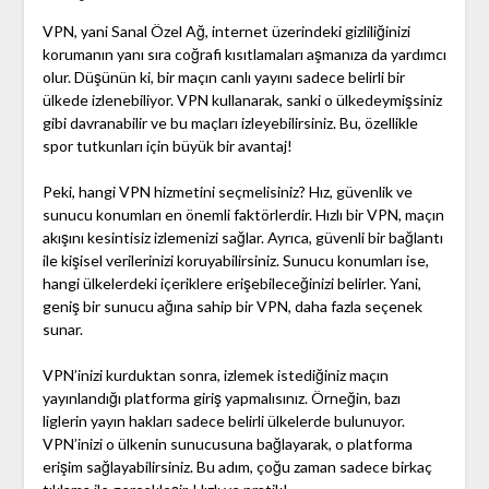
VPN, yani Sanal Özel Ağ, internet üzerindeki gizliliğinizi
korumanın yanı sıra coğrafi kısıtlamaları aşmanıza da yardımcı
olur. Düşünün ki, bir maçın canlı yayını sadece belirli bir
ülkede izlenebiliyor. VPN kullanarak, sanki o ülkedeymişsiniz
gibi davranabilir ve bu maçları izleyebilirsiniz. Bu, özellikle
spor tutkunları için büyük bir avantaj!
Peki, hangi VPN hizmetini seçmelisiniz? Hız, güvenlik ve
sunucu konumları en önemli faktörlerdir. Hızlı bir VPN, maçın
akışını kesintisiz izlemenizi sağlar. Ayrıca, güvenli bir bağlantı
ile kişisel verilerinizi koruyabilirsiniz. Sunucu konumları ise,
hangi ülkelerdeki içeriklere erişebileceğinizi belirler. Yani,
geniş bir sunucu ağına sahip bir VPN, daha fazla seçenek
sunar.
VPN’inizi kurduktan sonra, izlemek istediğiniz maçın
yayınlandığı platforma giriş yapmalısınız. Örneğin, bazı
liglerin yayın hakları sadece belirli ülkelerde bulunuyor.
VPN’inizi o ülkenin sunucusuna bağlayarak, o platforma
erişim sağlayabilirsiniz. Bu adım, çoğu zaman sadece birkaç