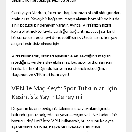
tıklama ile gerçekleşir. Hızlı ve pratik!
Canlı yayın izlerken, internet bağlantınızın stabil olduğundan
emin olun. Yavaş bir bağlantı, maçın akışını bozabilir ve bu da
sinir bozucu bir deneyim yaratır. Ayrıca, VPN’inizin hızını
kontrol etmekte fayda var. Eğer bağlantınız yavaşsa, farklı
bir sunucuya geçmeyi deneyebilirsiniz. Unutmayın, her şey
akışın kesintisiz olması için!
VPN kullanarak, sınırları aşabilir ve en sevdiğiniz maçları
istediğiniz yerden izleyebilirsiniz. Bu, spor tutkunları için
harika bir fırsat! Şimdi, hangi maçı izlemek istediğinizi
düşünün ve VPN’inizi hazırlayın!
VPN ile Maç Keyfi: Spor Tutkunları İçin
Kesintisiz Yayın Deneyimi
Düşünün ki, en sevdiğiniz takımın maçı yayınlandığında,
bulunduğunuz bölgede bu yayına erişim yok. Ne kadar sinir
bozucu, değil mi? İşte VPN kullanarak, bu sorunu kolayca
aşabilirsiniz. VPN ile, başka bir ülkedeki sunucuya