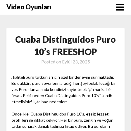
Skip
Video Oyunları
to
content
Cuaba Distinguidos Puro
10’s FREESHOP
Posted on
Eylül 23, 2025
, kaliteli puro tutkunları için özel bir deneyim sunmaktadır.
Bu dükkân, puro severlerin aradığı her şeyi bulabileceği bir
yer. Puro dünyasında kendinizi kaybetmek için harika bir
fırsat. Peki, neden Cuaba Distinguidos Puro 10’s’i tercih
etmelisiniz? İşte bazı nedenler:
Öncelikle, Cuaba Distinguidos Puro 10’s,
eşsiz lezzet
profilleri
ile dikkat çekiyor. Her bir puro, zengin ve yoğun
tatlar sunarak damak tadınıza hitap ediyor. Bu puroların