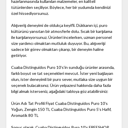
hazırlanmasında kullanılan malzemeler, en kaliteli
tütünlerden seçiliyor. Böylece, her bir yudumda kendinizi
özel hissediyorsunuz.
Alışveriş deneyimi de oldukça keyifli. Dükkanın içi, puro
kültürünü yansıtan bir atmosferle dolu. Sıcak bir karşılama
ile karşılanıyorsunuz. Ürünleri incelerken, uzman personel
size yardımcı olmaktan mutluluk duyuyor. Bu, alışverişi
sadece bir görev olmaktan çıkarıp, bir deneyim haline
getiriyor.
Cuaba Distinguidos Puro 10’s’in sunduğu ürünler arasında,
farklı boyut ve tat seçenekleri mevcut. İster yeni başlayan
olun, ister deneyimli bir puro sever, mutlaka size uygun bir
seçenek bulacaksınız. Ürün yelpazesi hakkında daha fazla
bilgi almak isterseniz, aşağıdaki tabloya göz atabilirsiniz:
Ürün Adı Tat Profili Fiyat Cuaba Distinguidos Puro 10’s
Yoğun, Zengin 150 TL Cuaba Distinguidos Puro 5’s Hafif,
Aromatik 80 TL
Sonuç olarak, Cuaba Distinguidos Puro 10’s FREESHOP,