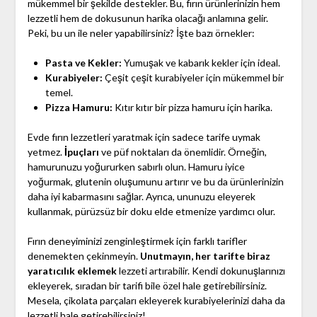
mükemmel bir şekilde destekler. Bu, fırın ürünlerinizin hem
lezzetli hem de dokusunun harika olacağı anlamına gelir.
Peki, bu un ile neler yapabilirsiniz? İşte bazı örnekler:
Pasta ve Kekler:
Yumuşak ve kabarık kekler için ideal.
Kurabiyeler:
Çeşit çeşit kurabiyeler için mükemmel bir
temel.
Pizza Hamuru:
Kıtır kıtır bir pizza hamuru için harika.
Evde fırın lezzetleri yaratmak için sadece tarife uymak
yetmez.
İpuçları
ve püf noktaları da önemlidir. Örneğin,
hamurunuzu yoğururken sabırlı olun. Hamuru iyice
yoğurmak, glutenin oluşumunu artırır ve bu da ürünlerinizin
daha iyi kabarmasını sağlar. Ayrıca, ununuzu eleyerek
kullanmak, pürüzsüz bir doku elde etmenize yardımcı olur.
Fırın deneyiminizi zenginleştirmek için farklı tarifler
denemekten çekinmeyin.
Unutmayın, her tarifte biraz
yaratıcılık eklemek
lezzeti artırabilir. Kendi dokunuşlarınızı
ekleyerek, sıradan bir tarifi bile özel hale getirebilirsiniz.
Mesela, çikolata parçaları ekleyerek kurabiyelerinizi daha da
lezzetli hale getirebilirsiniz!