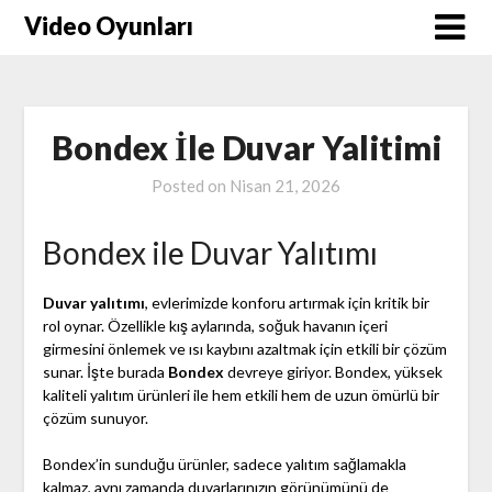
Skip
Video Oyunları
to
content
Bondex İle Duvar Yalitimi
Posted on
Nisan 21, 2026
Bondex ile Duvar Yalıtımı
Duvar yalıtımı
, evlerimizde konforu artırmak için kritik bir
rol oynar. Özellikle kış aylarında, soğuk havanın içeri
girmesini önlemek ve ısı kaybını azaltmak için etkili bir çözüm
sunar. İşte burada
Bondex
devreye giriyor. Bondex, yüksek
kaliteli yalıtım ürünleri ile hem etkili hem de uzun ömürlü bir
çözüm sunuyor.
Bondex’in sunduğu ürünler, sadece yalıtım sağlamakla
kalmaz, aynı zamanda duvarlarınızın görünümünü de