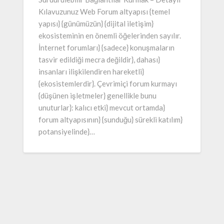
Kılavuzunuz Web Forum altyapısı {temel
yapısı} {günümüzün} {dijital iletişim}
ekosisteminin en önemli öğelerinden sayılır.
İnternet forumları} {sadece} konuşmaların
tasvir edildiği mecra değildir}, dahası}
insanları ilişkilendiren hareketli}
{ekosistemlerdir}. Çevrimiçi forum kurmayı
{düşünen işletmeler} genellikle bunu
unuturlar}: kalıcı etki} mevcut ortamda}
forum altyapısının} {sunduğu} sürekli katılım}
potansiyelinde}…