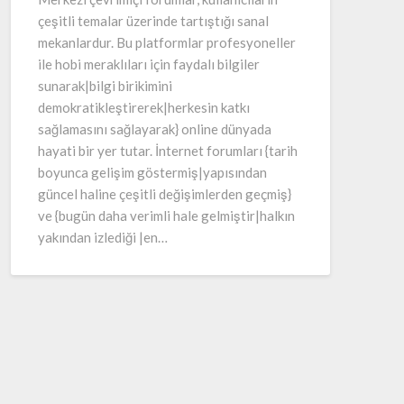
çeşitli temalar üzerinde tartıştığı sanal
mekanlardur. Bu platformlar profesyoneller
ile hobi meraklıları için faydalı bilgiler
sunarak|bilgi birikimini
demokratikleştirerek|herkesin katkı
sağlamasını sağlayarak} online dünyada
hayati bir yer tutar. İnternet forumları {tarih
boyunca gelişim göstermiş|yapısından
güncel haline çeşitli değişimlerden geçmiş}
ve {bugün daha verimli hale gelmiştir|halkın
yakından izlediği |en…