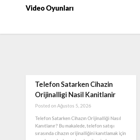
Skip
Video Oyunları
to
content
Telefon Satarken Cihazin
Orijinalligi Nasil Kanitlanir
Posted on
Ağustos 5, 2026
Telefon Satarken Cihazın Orijinalliği Nasıl
Kanıtlanır? Bu makalede, telefon satışı
sırasında cihazın orijinalliğini kanıtlamak için