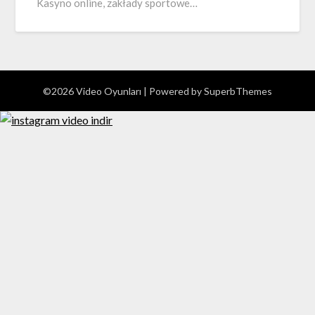
Kasyno online, zakłady sportowe…
©2026 Video Oyunları
| Powered by
SuperbThemes